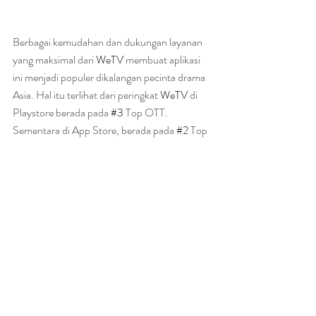
Berbagai kemudahan dan dukungan layanan 
yang maksimal dari 
WeTV
 membuat aplikasi 
ini menjadi populer dikalangan pecinta drama 
Asia. Hal itu terlihat dari peringkat 
WeTV
 di 
Playstore berada pada 
#3
 Top OTT. 
Sementara di App Store, berada pada 
#2
 Top 
OTT Apps dan 
#1
 Top Grossing OTT Apps.
Tencent Video adalah platform streaming 
video ternama dari Tiongkok dengan 100 juta 
lebih subscribers dan 
WeTV
 adalah produk 
Tencent Video untuk pengguna internasional.
Diluncurkan di 2019, 
WeTV
 kini telah hadir di 
Indonesia, Malaysia, Thailand, Filipina, dan 
lainnya. 
WeTV
 adalah layanan streaming dari 